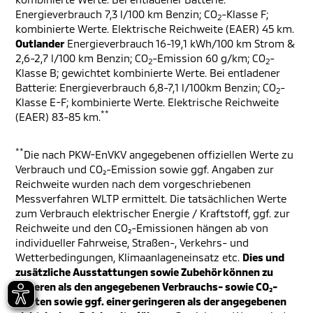
Energieverbrauch 7,3 l/100 km Benzin; CO
-Klasse F;
2
kombinierte Werte. Elektrische Reichweite (EAER) 45 km.
Outlander
Energieverbrauch 16-19,1 kWh/100 km Strom &
2,6-2,7 l/100 km Benzin; CO
-Emission 60 g/km; CO
-
2
2
Klasse B; gewichtet kombinierte Werte. Bei entladener
Batterie: Energieverbrauch 6,8-7,1 l/100km Benzin; CO
-
2
Klasse E-F; kombinierte Werte. Elektrische Reichweite
**
(EAER) 83-85 km.
**
Die nach PKW-EnVKV angegebenen offiziellen Werte zu
Verbrauch und CO₂-Emission sowie ggf. Angaben zur
Reichweite wurden nach dem vorgeschriebenen
Messverfahren WLTP ermittelt. Die tatsächlichen Werte
zum Verbrauch elektrischer Energie / Kraftstoff, ggf. zur
Reichweite und den CO₂-Emissionen hängen ab von
individueller Fahrweise, Straßen-, Verkehrs- und
Wetterbedingungen, Klimaanlageneinsatz etc.
Dies und
zusätzliche Ausstattungen sowie Zubehör können zu
höheren als den angegebenen Verbrauchs- sowie CO₂-
Werten sowie ggf. einer geringeren als der angegebenen