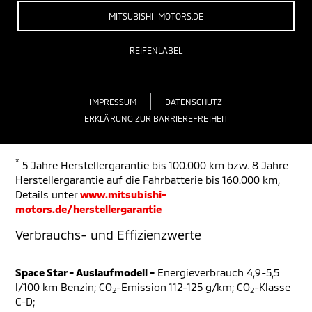
MITSUBISHI-MOTORS.DE
REIFENLABEL
IMPRESSUM
DATENSCHUTZ
ERKLÄRUNG ZUR BARRIEREFREIHEIT
*
5 Jahre Herstellergarantie bis 100.000 km bzw. 8 Jahre
Herstellergarantie auf die Fahrbatterie bis 160.000 km,
Details unter
www.mitsubishi-
motors.de/herstellergarantie
Verbrauchs- und Effizienzwerte
Space Star - Auslaufmodell -
Energieverbrauch 4,9-5,5
l/100 km Benzin; CO
-Emission 112-125 g/km; CO
-Klasse
2
2
C-D;