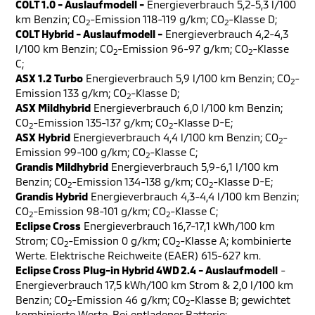
COLT 1.0 - Auslaufmodell -
Energieverbrauch 5,2-5,3 l/100
km Benzin; CO
-Emission 118-119 g/km; CO
-Klasse D;
2
2
COLT Hybrid - Auslaufmodell -
Energieverbrauch 4,2-4,3
l/100 km Benzin; CO
-Emission 96-97 g/km; CO
-Klasse
2
2
C;
ASX 1.2 Turbo
Energieverbrauch 5,9 l/100 km Benzin; CO
-
2
Emission 133 g/km; CO
-Klasse D;
2
ASX Mildhybrid
Energieverbrauch 6,0 l/100 km Benzin;
CO
-Emission 135-137 g/km; CO
-Klasse D-E;
2
2
ASX Hybrid
Energieverbrauch 4,4 l/100 km Benzin; CO
-
2
Emission 99-100 g/km; CO
-Klasse C;
2
Grandis Mildhybrid
Energieverbrauch 5,9-6,1 l/100 km
Benzin; CO
-Emission 134-138 g/km; CO
-Klasse D-E;
2
2
Grandis Hybrid
Energieverbrauch 4,3-4,4 l/100 km Benzin;
CO
-Emission 98-101 g/km; CO
-Klasse C;
2
2
Eclipse Cross
Energieverbrauch 16,7-17,1 kWh/100 km
Strom; CO
-Emission 0 g/km; CO
-Klasse A; kombinierte
2
2
Werte. Elektrische Reichweite (EAER) 615-627 km.
Eclipse Cross Plug-in Hybrid 4WD 2.4 - Auslaufmodell
-
Energieverbrauch 17,5 kWh/100 km Strom & 2,0 l/100 km
Benzin; CO
-Emission 46 g/km; CO
-Klasse B; gewichtet
2
2
kombinierte Werte. Bei entladener Batterie: